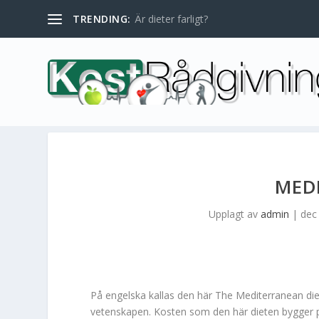
TRENDING:
Är dieter farligt?
MED
Upplagt av
admin
|
dec
På engelska kallas den här The Mediterranean die
vetenskapen. Kosten som den här dieten bygger p