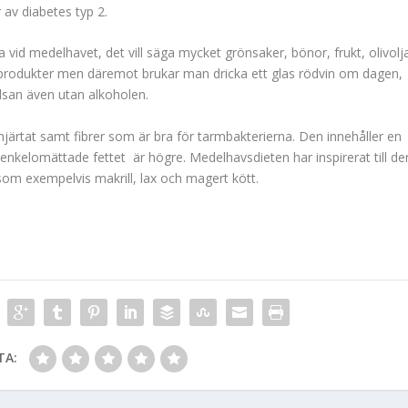
av diabetes typ 2.
vid medelhavet, det vill säga mycket grönsaker, bönor, frukt, olivolj
riprodukter men däremot brukar man dricka ett glas rödvin om dagen,
hälsan även utan alkoholen.
hjärtat samt fibrer som är bra för tarmbakterierna. Den innehåller en
nkelomättade fettet är högre. Medelhavsdieten har inspirerat till de
om exempelvis makrill, lax och magert kött.
TA: