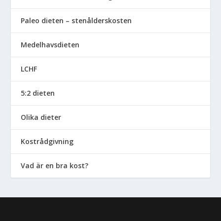
Paleo dieten – stenålderskosten
Medelhavsdieten
LCHF
5:2 dieten
Olika dieter
Kostrådgivning
Vad är en bra kost?
Designad av
| Drivs av
Elegant Themes
WordPress