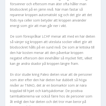
försvinner och eftersom man äter ofta håller man
blodsockret på en jämn nivå. När man fastar så
reparerar kroppen automatiskt sig och det gör att det
föds nya celler som betyder att kroppen använder
energi som gör att man går ner i vikt.
De som förespråkar LCHF menar att med en här dieten
så vänjer sig kroppen att utesluta socker vilket gör att
blodsockret hålls på en sund nivå. De som är kritiska till
den här kosten menar att den påverkar kroppen
negativt eftersom den innehåller så mycket fett, vilket
kan ge andra skador på kroppen längre fram.
En stor studie kring Paleo dieten visar att de personer
som äter efter den här dieten har dubbelt så höga
nivåer av TMAO, det är en biomarkör som är nära
kopplad till hjärt och kärlsjukdomar. De positiva
tarmbakterierna var också färre hos de personer som
åt enligt den här dieten och det tror man beror på